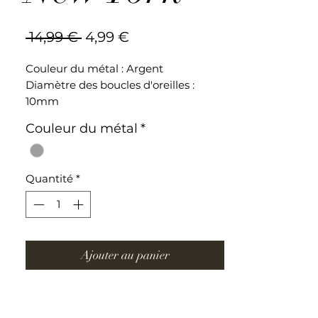
Prix
Prix
 14,99 € 
4,99 €
original
promotionnel
Couleur du métal : Argent
Diamètre des boucles d'oreilles :
10mm
Couleur du métal
*
Boucles d'oreilles en acier inoxydable
Quantité
*
Ajouter au panier