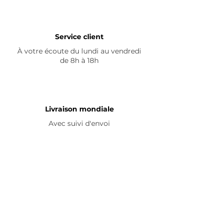
Service client
À votre écoute du lundi au vendredi
de 8h à 18h
Livraison mondiale
Avec suivi d'envoi
En savoir plus
Nous contacter
Livraison
Avis ☆
FAQ
Nous suivre
Pour découvrir nos nouveautés et
partager vos achats, abonnez-vous à
nos réseaux sociaux :