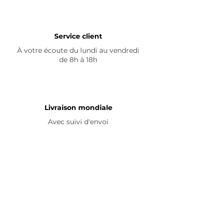
Service client
À votre écoute du lundi au vendredi
de 8h à 18h
Livraison mondiale
Avec suivi d'envoi
En savoir plus
Nous contacter
Livraison
Avis ☆
FAQ
Nous suivre
Pour découvrir nos nouveautés et
partager vos achats, abonnez-vous à
nos réseaux sociaux :