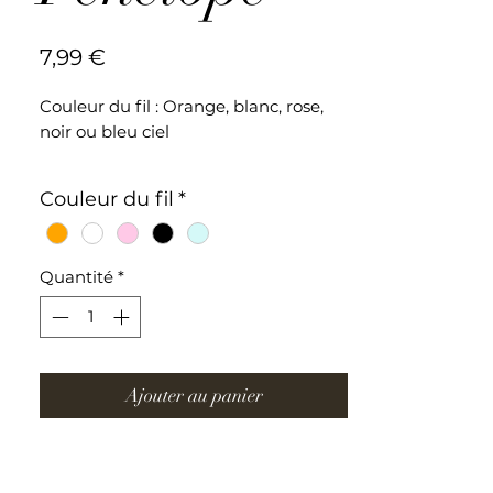
Prix
7,99 €
Couleur du fil : Orange, blanc, rose,
noir ou bleu ciel
Bracelet ajustable en acier
Couleur du fil
*
inoxydable
Quantité
*
Ajouter au panier