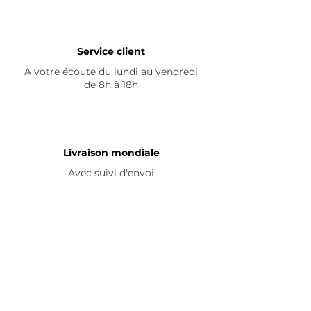
Service client
À votre écoute du lundi au vendredi
de 8h à 18h
Livraison mondiale
Avec suivi d'envoi
En savoir plus
Nous contacter
Livraison
Avis ☆
FAQ
Nous suivre
Pour découvrir nos nouveautés et
partager vos achats, abonnez-vous à
nos réseaux sociaux :