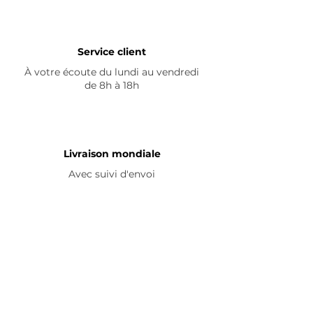
Service client
À votre écoute du lundi au vendredi
de 8h à 18h
Livraison mondiale
Avec suivi d'envoi
En savoir plus
Nous contacter
Livraison
Avis ☆
FAQ
Nous suivre
Pour découvrir nos nouveautés et
partager vos achats, abonnez-vous à
nos réseaux sociaux :