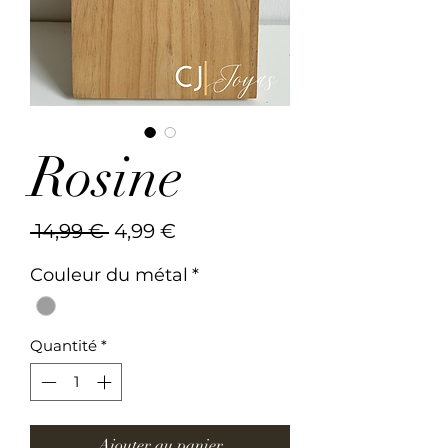
Rosine
Prix
Prix
 14,99 € 
4,99 €
original
promotionnel
Couleur du métal
*
Quantité
*
Ajouter au panier