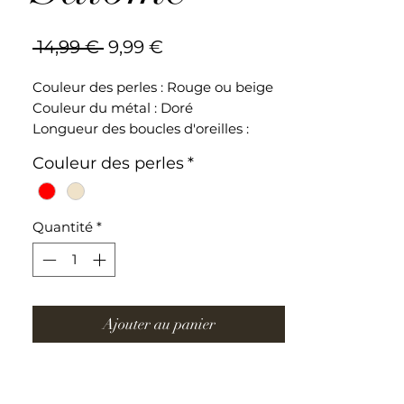
Prix
Prix
 14,99 € 
9,99 €
original
promotionnel
Couleur des perles : Rouge ou beige
Couleur du métal : Doré
Longueur des boucles d'oreilles :
20 mm
Couleur des perles
*
Boucles d'oreilles en acier inoxydable
Quantité
*
Ajouter au panier