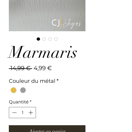
Marmaris
Prix
Prix
 14,99 € 
4,99 €
original
promotionnel
Couleur du métal
*
Quantité
*
Ajouter au panier