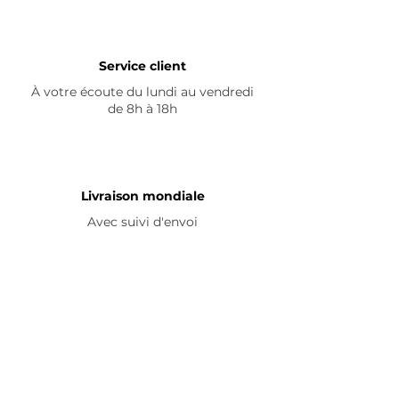
Service client
À votre écoute du lundi au vendredi
de 8h à 18h
Livraison mondiale
Avec suivi d'envoi
En savoir plus
Nous contacter
Livraison
Avis ☆
FAQ
Nous suivre
Pour découvrir nos nouveautés et
partager vos achats, abonnez-vous à
nos réseaux sociaux :