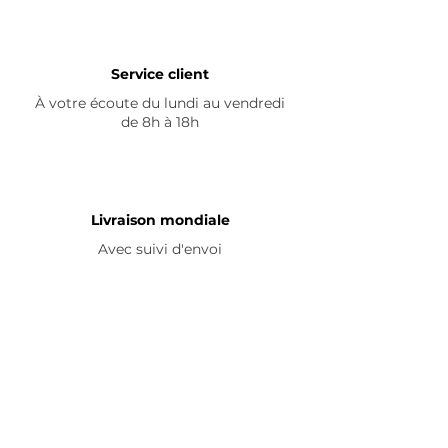
Service client
À votre écoute du lundi au vendredi
de 8h à 18h
Livraison mondiale
Avec suivi d'envoi
En savoir plus
Nous contacter
Livraison
Avis ☆
FAQ
Nous suivre
Pour découvrir nos nouveautés et
partager vos achats, abonnez-vous à
nos réseaux sociaux :